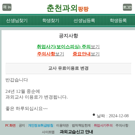
춘천과외
팡팡
선생님찾기
학생찾기
선생님등록
학생등록
공지사항
취업사기(보이스피싱) 주의
보기
주의사항
보기
중요안내
보기
교사 유료이용료 변경
반갑습니다
24년 12월 중순에
과외교사 이용료가 변경됩니다.
좋은 하루되십시요~~
날짜 : 2024-12-08
PC화면
|
공지
|
개인정보취급방침
|
이용약관
|
법적책임한계
|
취업사기주의
|
주의사항
|
과외교습신고 안내
사이트맵