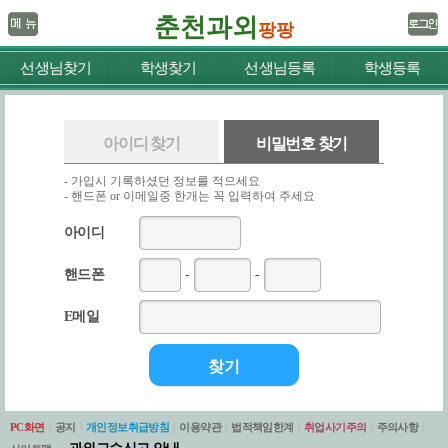
춘천과외
팡팡
선생님찾기
학생찾기
선생님등록
학생등록
아이디 찾기
비밀번호 찾기
- 가입시 기록하셨던 정보를 적으세요
- 핸드폰 or 이메일중 한개는 꼭 입력하여 주세요
아이디
핸드폰
-
-
E메일
PC화면
|
공지
|
개인정보취급방침
|
이용약관
|
법적책임한계
|
취업사기주의
|
주의사항
|