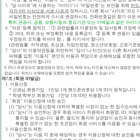
5.
"당 사이트"에 사용하는 "아이디"나 "비밀번호"는 보안을 위해
반드
각각 6자 이상으로 서로 다르게
정하시고, 다른 회사 "사이트"와도 
비밀번호는 안전하게 수시로 변경하시되, 전화번호같은 찾기 쉬운 
특히 관공서, 금융, 보험사등의 중요기관 또는 이메일과 같은 아이
6. "자료"등록 원칙인 『① 관련법률과 미풍양속 및 당사등록 규정에
② 과대, 허위 또는 부정확한 내용 등록금지. ③ 등록 후 변동이 있
수정등의 조치를 하셔야 함.』를 지키셔야 합니다.
(관련법률: 저작권법, 초상권, 직업안정법, 청소년보호법, 근로기준법,
7. "당사"의 이용약관등을 위반하여 "당사"나 타인(또는 다른 회사)
피해를 입힌 “이용자” 본인의 비용과 책임으로 손해배상을 포함한 모
책임을 지셔야 합니다.
8. ID나 유료정보의 열람권등의 양도, 대여, 매매 또는 타인을 대신해서 열람은 절대
없습니다. 위반시 손해배상을 포함한 법적 책임을 물을 수 있습니다.
제7조 (회원 ID발급)
1. 이용신청
* 선생님 회원가입 : 1인당 1개 핸드폰번호당 1개 ID가 원칙입니다.
* 학생/학부모 회원가입 : 1인당 1개 ID만 허용합니다.
2. "회원" 이용신청에 대한 승인
(1) “당사”는 이용신청에 대하여 특별한 사정이 없는 한 접수순서에 
(2) “당사”가 승인하는 경우 회원 서비스 차원에서 회원명, ID, 비
통지할 수 있습니다. 물론, 별도의 통지와 상관없이 승인과 동시
특별한 경우가 없는 한 조건없이 회원 서비스를 이용할 수 있습니
3. 이용신청의 제한
(1) “당사”는 다음 각 호에 해당하는 경우 이용신청에 대한 승인을 