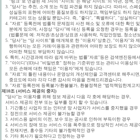
“링크”로 연결된 제 3자의 “사이트”는 해당"사이트"의 약관, 정책,
3. "당사"는 추천, 소개 또는 직접 파견을 하지 않습니다. 따라서, 스페셜, 굿
성실등의 표현에 어떠한 품질보증도 하지않고, 책임부담도 하지 않는
카테고리 또는 상품일 뿐입니다. 즉, "좋다", "특별하다", "성실하다
4. "자료" 등록전에 법률적 문제점의 사전 해소 및 오류에 대한 확인 
분에게 있으며, 사정상 “당사”에 대신 등록을 요청한 경우는 등록을 
(법률문제 예: 저작권/초상권/상표권 사용허락, 직업안정법, 청소년보
5. “당사”는 “당 사이트”를 매개체로 한 "이용자"상호간, "이용자"와 
행하여지는 모든 거래/이용등과 관련하여 어떠한 보장도 하지 않으며
어떠한 책임도 부담하지 않습니다.
6. 특히, 시간경과에 따라 쉽게 바뀌는 법률"자료"등은 검색엔진등에
7. "아이디"(ID)나 "비밀번호" 정하는 기준위반 또는 관리나 이용상
모든 손해에 대한 책임은 “이용자”에게 있습니다.
8. "자료"의 틀린 내용이나 운영상의 개선제안을 고객센터로 해주시면
중요도에 따라 각각 다른 감사의 마음을 전해드리겠습니다.
9. "자료"등록전에 등록불가/환불불가, 환불정책은 “법적책임한계고지
제10조 (서비스 제공의 중지)
“당사”는 이용자를 위해 정보 제공시 다음 각 호에 해당하는 경우,
서비스 제공의 전부 또는 일부를 정지 할 수 있습니다.
1. 기간통신 사업자 또는 인터넷 망 사업자가 서비스를 중지했을 경우
2. 정전으로 서비스 제공이 불가능할 경우
3. 서비스용 설비의 이전, 보수 또는 공사로 인하여 부득이한 경우
4. 서비스의 장애 또는 서비스 이용 폭주등으로 정상적인 서비스 제공
5. 천재지변, 홍수등 기타의 불가항력적인 경우
6. 기타 회사가 필요하다고 인정하는 경우