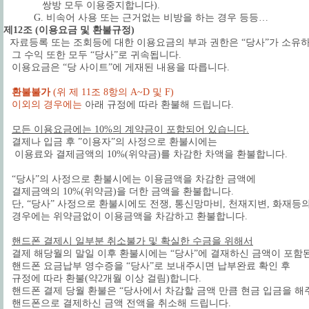
쌍방 모두 이용중지합니다).
G. 비속어 사용 또는 근거없는 비방을 하는 경우 등등…
제12조 (이용요금 및 환불규정)
자료등록 또는 조회등에 대한 이용요금의 부과 권한은 “당사”가 소유
그 수익 또한 모두 “당사”로 귀속됩니다.
이용요금은 “당 사이트”에 게재된 내용을 따릅니다.
환불불가
(위 제 11조 8항의 A~D 및 F)
이외의 경우에는
아래 규정에 따라 환불해 드립니다.
모든 이용요금에는 10%의 계약금이 포함되어 있습니다.
결제나 입금 후 ”이용자”의 사정으로 환불시에는
이용료와 결제금액의 10%(위약금)를 차감한 차액을 환불합니다.
“당사”의 사정으로 환불시에는 이용금액을 차감한 금액에
결제금액의 10%(위약금)을 더한 금액을 환불합니다.
단, “당사” 사정으로 환불시에도 전쟁, 통신망마비, 천재지변, 화재
경우에는 위약금없이 이용금액을 차감하고 환불합니다.
핸드폰 결제시 일부분 취소불가 및 확실한 수금을 위해서
결제 해당월의 말일 이후 환불시에는 “당사”에 결재하신 금액이 포함
핸드폰 요금납부 영수증을 “당사”로 보내주시면 납부완료 확인 후
규정에 따라 환불(약2개월 이상 걸림)합니다.
핸드폰 결제 당월 환불은 “당사에서 차감할 금액 만큼 현금 입금을 해
핸드폰으로 결제하신 금액 전액을 취소해 드립니다.