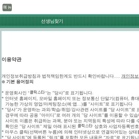
선생님찾기
이용약관
개인정보취급방침과 법적책임한계도 반드시 확인바랍니다.....
개인정보
⊙ 기본 용어정의
* 운영회사인
는 “당사”로 표기됩니다.
"
"
* 인터넷 홈페이지, 모바일 홈페이지 또는 정보통신 단말기(컴퓨터, 휴대폰,
가능한 가상의 영업/마케팅장소(예:앱…)를 “사이트”로 표기됩니다
* "당사"가 운영하는 과외/학습/취업/강사관련 사이트를 “당 사이트”로
경우에 따라 공용 "아이디"로 여러 개의 "당 사이트"를 이용할 수 있습
사이트 이름은 취급하는 과목, 분야 또는 지역등의 특성에 따라 다를 
확인은 "당 사이트" 제일 아래 표시된
상호와 사업자등록번호로
* 마우스 클릭(선택버튼 누름)에 의해 인터넷상으로 연결되어있는 상태를
* "당 사이트”에 등록된 "링크"를 포함한 모든 내용은 “자료”로 표기됩니