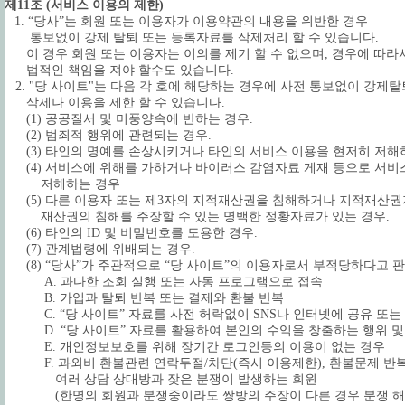
제11조 (서비스 이용의 제한)
1. “당사”는 회원 또는 이용자가 이용약관의 내용을 위반한 경우
통보없이 강제 탈퇴 또는 등록자료를 삭제처리 할 수 있습니다.
이 경우 회원 또는 이용자는 이의를 제기 할 수 없으며, 경우에 따라
법적인 책임을 져야 할수도 있습니다.
2. "당 사이트"는 다음 각 호에 해당하는 경우에 사전 통보없이 강제탈
삭제나 이용을 제한 할 수 있습니다.
(1) 공공질서 및 미풍양속에 반하는 경우.
(2) 범죄적 행위에 관련되는 경우.
(3) 타인의 명예를 손상시키거나 타인의 서비스 이용을 현저히 저해하
(4) 서비스에 위해를 가하거나 바이러스 감염자료 게재 등으로 서비
저해하는 경우
(5) 다른 이용자 또는 제3자의 지적재산권을 침해하거나 지적재산권
재산권의 침해를 주장할 수 있는 명백한 정황자료가 있는 경우.
(6) 타인의 ID 및 비밀번호를 도용한 경우.
(7) 관계법령에 위배되는 경우.
(8) “당사”가 주관적으로 “당 사이트”의 이용자로서 부적당하다고 
A. 과다한 조회 실행 또는 자동 프로그램으로 접속
B. 가입과 탈퇴 반복 또는 결제와 환불 반복
C. “당 사이트” 자료를 사전 허락없이 SNS나 인터넷에 공유 또는
D. “당 사이트” 자료를 활용하여 본인의 수익을 창출하는 행위 및 
E. 개인정보보호를 위해 장기간 로그인등의 이용이 없는 경우
F. 과외비 환불관련 연락두절/차단(즉시 이용제한), 환불문제 반복
여러 상담 상대방과 잦은 분쟁이 발생하는 회원
(한명의 회원과 분쟁중이라도 쌍방의 주장이 다른 경우 분쟁 해