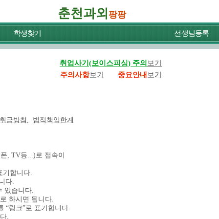
춘천과외
팡팡
학생찾기
선생님등록
취업사기(보이스피싱) 주의
보기
주의사항
보기
중요안내
보기
취급방침
,
법적책임한계
 TV등...)로 접속이
 표기합니다.
니다.
수 있습니다.
 하시면 됩니다.
 “링크”로 표기합니다.
다.