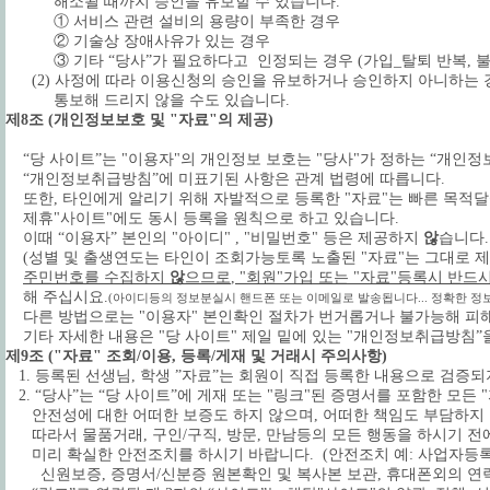
해소될 때까지 승인을 유보할 수 있습니다.
① 서비스 관련 설비의 용량이 부족한 경우
② 기술상 장애사유가 있는 경우
③ 기타 “당사”가 필요하다고 인정되는 경우 (가입_탈퇴 반복, 불순
(2) 사정에 따라 이용신청의 승인을 유보하거나 승인하지 아니하는 
통보해 드리지 않을 수도 있습니다.
제8조 (개인정보보호 및 "자료"의 제공)
“당 사이트”는 "이용자"의 개인정보 보호는 "당사"가 정하는 “개인정
“개인정보취급방침”에 미표기된 사항은 관계 법령에 따릅니다.
또한, 타인에게 알리기 위해 자발적으로 등록한 "자료"는 빠른 목적달
제휴"사이트"에도 동시 등록을 원칙으로 하고 있습니다.
이때 “이용자” 본인의 "아이디" , "비밀번호" 등은 제공하지
않
습니다.
(성별 및 출생연도는 타인이 조회가능토록 노출된 "자료"는 그대로 제
주민번호를 수집하지
않
으므로
, "회원"가입 또는 "자료"등록시 반드
해 주십시요.
(아이디등의 정보분실시 핸드폰 또는 이메일로 발송됩니다... 정확한 정보
다른 방법으로는 "이용자" 본인확인 절차가 번거롭거나 불가능해 피해
기타 자세한 내용은 "당 사이트" 제일 밑에 있는 "개인정보취급방침”
제9조 ("자료" 조회/이용, 등록/게재 및 거래시 주의사항)
1. 등록된 선생님, 학생 ”자료”는 회원이 직접 등록한 내용으로 검증되
2. “당사”는 “당 사이트”에 게재 또는 "링크"된 증명서를 포함한 모든
안전성에 대한 어떠한 보증도 하지 않으며, 어떠한 책임도 부담하지 
따라서 물품거래, 구인/구직, 방문, 만남등의 모든 행동을 하시기 전
미리 확실한 안전조치를 하시기 바랍니다.
(안전조치 예: 사업자등록증
신원보증, 증명서/신분증 원본확인 및 복사본 보관, 휴대폰외의 연락처