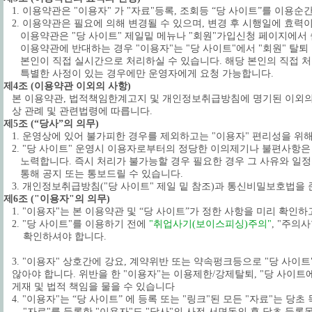
1. 이용약관은 "이용자" 가 "자료"등록, 조회등 “당 사이트”를 이용
2. 이용약관은 필요에 의해 변경될 수 있으며, 변경 후 시행일에 효력
이용약관은 "당 사이트" 제일밑 메뉴나 "회원"가입신청 페이지에서 
이용약관에 반대하는 경우 "이용자"는 "당 사이트"에서 "회원" 탈퇴
본인이 직접 실시간으로 처리하실 수 있습니다. 해당 본인의 직접 
특별한 사정이 있는 경우에만 운영자에게 요청 가능합니다.
제4조 (이용약관 이외의 사항)
본 이용약관, 법적책임한계고지 및 개인정보취급방침에 명기된 이외의
상 관례 및 관련법령에 따릅니다.
제5조 (“당사”의 의무)
1. 운영상에 있어 불가피한 경우를 제외하고는 "이용자" 편리성을 위
2. "당 사이트" 운영시 이용자로부터의 정당한 이의제기나 불편사항은
노력합니다. 즉시 처리가 불가능할 경우 필요한 경우 그 사유와 일
통해 공지 또는 통보드릴 수 있습니다.
3.
개인정보취급방침("당 사이트" 제일 밑 참조)과 통신비밀보호법을 
제6조 ("이용자"의 의무)
1. "이용자"는 본 이용약관 및 “당 사이트”가 정한 사항을 미리 확인하
2. "당 사이트"를 이용하기 전에
"취업사기(보이스피싱)주의"
, "주의
확인하셔야 합니다.
3. "이용자" 상호간에 강요, 계약위반 또는 약속펑크등으로 "당 사이트
않아야 합니다. 위반을 한 "이용자"는 이용제한/강제탈퇴, "당 사이트
게재 및 법적 책임을 물을 수 있습니다
4. "이용자"는 “당 사이트” 에 등록 또는 "링크"된 모든 "자료"는 당
"자료"를 등록한 "이용자"도 "당사"의 사전 서면동의 후 당초 등록