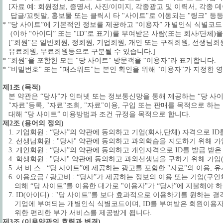
[자료 예: 회원정보, 증명서, 사진/이미지, 각종광고 및 이력서, 각종 데
답글/꼬릿말, 홍보물 또는 클릭시 타 "사이트"로 이동되는 "링크" 등등...
* “당 사이트”에 기본적인 정보를 제공하고 “이용자” 개별인식 식별코드
(이하 “아이디” 또는 "ID"로 표기)를 부여받은 사람(또는 회사/단체)
["회원"은 일반회원, 정회원, 기업회원, 개인 또는 구직회원, 선생님회원
유료회원, 무료회원등으로 구분될 수 있습니다.]
* "회원"을 포함한 모든 "당 사이트" 방문객을 “이용자”라 표기합니다.
* "비밀번호" 또는 "패스워드"는 본인 확인을 위해 "이용자"가 지정한
제1조 (목적)
본 약관은 “당사”가 인터넷 또는 정보통신망을 통해 제공하는 “당 사
"자료"등록, "자료"조회, "자료"이용, 구입 또는 판매를 목적으로 하는
대해 “당 사이트” 이용방법과 조건 규정을 목적으로 합니다.
제2조 (용어의 정의)
1. 기업회원 : “당사”의 약관에 동의하고 기업(회사,단체) 자격으로 ID
2. 선생님회원 : "당사" 약관에 동의하고 과외학습을 지도하기 위해 가입
3. 개인회원 : “당사”의 약관에 동의하고 개인자격으로 ID를 발급 받은
4. 학생회원 : "당사" 약관에 동의하고 과외선생님을 구하기 위해 가입(
5. 서 비 스 : “당 사이트”에 제공하는 광고를 포함한 "자료"의 이용, 유
6. 이용요금 / 광고비 : “당사”가 제공하는 정보의 이용 또는 기업(구
의해 “당 사이트”를 이용한 대가로 "이용자"가 “당사”에 지불해야 하
7. ID(아이디) : "당 사이트"를 보다 효과적으로 이용하기를 원하는
기업에 부여되는 개별인식 식별코드이며, ID를 부여받은 회원이용
위한 편리한 부가 서비스를 제공받게 됩니다.
제3조 (이용약관의 효력과 변경)