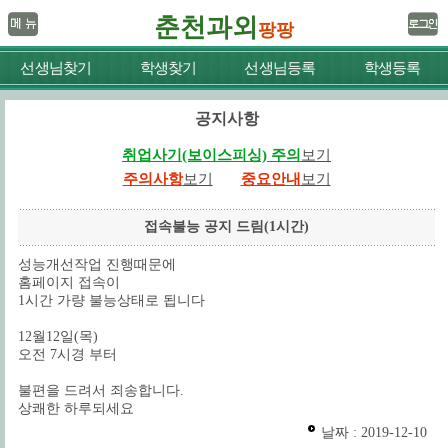
춘천과외
팡팡
선생님찾기
학생찾기
선생님등록
학생등록
공지사항
취업사기(보이스피싱) 주의
보기
주의사항
보기
중요안내
보기
접속불능 공지 드림(1시간)
성능개선작업 진행때문에
홈페이지 접속이
1시간 가량 불능상태로 됩니다
12월12일(목)
오전 7시경 부터
불편을 드려서 죄송합니다.
상쾌한 하루되세요
날짜 : 2019-12-10