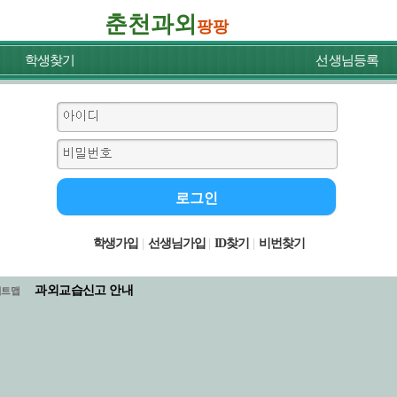
춘천과외
팡팡
학생찾기
선생님등록
학생가입
|
선생님가입
|
ID찾기
|
비번찾기
과외교습신고 안내
이트맵